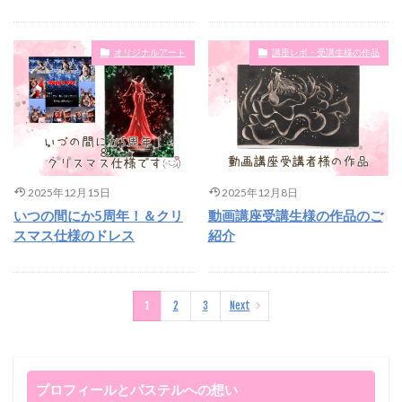
オリジナルアート
講座レポ・受講生様の作品
2025年12月15日
2025年12月8日
いつの間にか5周年！＆クリ
動画講座受講生様の作品のご
スマス仕様のドレス
紹介
1
2
3
Next
プロフィールとパステルへの想い