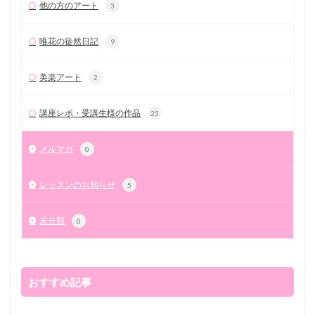
他の方のアート
3
唯花の徒然日記
9
美楽アート
2
講座レポ・受講生様の作品
25
メルマガ
0
レッスンのお知らせ
5
未分類
0
おすすめ記事