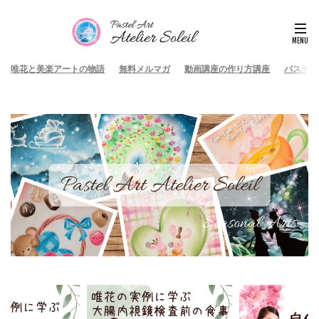
唯花と美楽アートの物語
無料メルマガ
動画講座の作り方講座
パステル