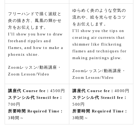
ゆらめく炎のような空気の
フリーハンドで描く波紋と
流れや、絵を光らせるコツ
炎の描き方、鳳凰の輝かせ
をお伝えします。
方をお伝えします。
I’ll show you the tips on
I’ll show you how to draw
creating air currents that
freehand ripples and
shimmer like flickering
flames, and how to make a
flames and techniques for
phoenix shine.
making paintings glow.
Zoomレッスン/動画講座・
Zoomレッスン/動画講座・
Zoom Lesson/Video
Zoom Lesson/Video
講座代 Course fee：
4500円
講座代 Course fee：
4000円
ステンシル代 Stencil fee：
ステンシル代 Stencil fee：
700円
500円
所要時間 Required Time：
所要時間 Required Time：
3時間～
3時間～