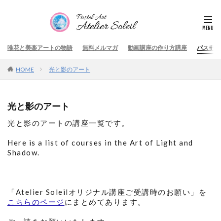
唯花と美楽アートの物語
無料メルマガ
動画講座の作り方講座
パステル
HOME
光と影のアート
光と影のアート
光と影のアートの講座一覧です。
Here is a list of courses in the Art of Light and
Shadow.
「Atelier Soleilオリジナル講座ご受講時のお願い」を
こちらのページ
にまとめてあります。