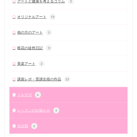
アートと健康を考えるコラム
3
オリジナルアート
73
他の方のアート
3
唯花の徒然日記
9
美楽アート
2
講座レポ・受講生様の作品
25
メルマガ
0
レッスンのお知らせ
5
未分類
0