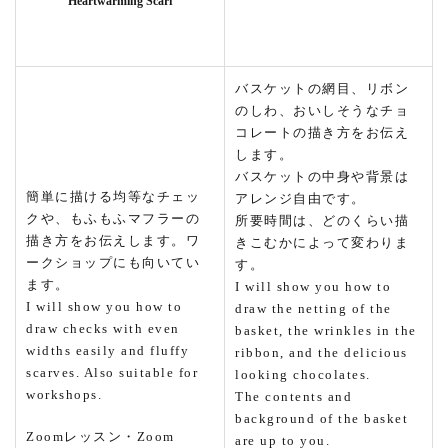
Heartwarming Scarf
バスケットの網目、リボン
のしわ、おいしそうなチョ
コレートの描き方をお伝え
します。
バスケットの中身や背景は
簡単に描ける均等なチェッ
アレンジ自由です。
クや、もふもふマフラーの
所要時間は、どのくらい描
描き方をお伝えします。ワ
きこむかによって変わりま
ークショップにも向いてい
す。
ます。
I will show you how to
I will show you how to
draw the netting of the
draw checks with even
basket, the wrinkles in the
widths easily and fluffy
ribbon, and the delicious
scarves. Also suitable for
looking chocolates.
workshops.
The contents and
background of the basket
Zoomレッスン・Zoom
are up to you.