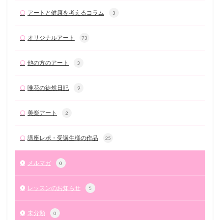
アートと健康を考えるコラム
3
オリジナルアート
73
他の方のアート
3
唯花の徒然日記
9
美楽アート
2
講座レポ・受講生様の作品
25
メルマガ
0
レッスンのお知らせ
5
未分類
0