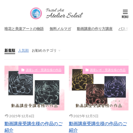
唯花と美楽アートの物語
無料メルマガ
動画講座の作り方講座
パステル
新着順
人気順
お勧めカテゴリ
アートと人生を変えるコラム
講座レポ・受講生様の作品
講座レポ・受講生様の作品
2025年12月6日
2025年12月5日
動画講座受講生様の作品のご
動画講座受講生様の作品のご
紹介
紹介