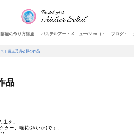
画講座の作り方講座
パステルアートメニュー(Menu)
ブログ
ロマンチックキャッスル(Romantic Castle)
季節のアート1(Seasonal Art1)
季節のアート2(Seasonal Art2)
光と影のアート
その他のアート(Other Art)
オリジナル講座ご受講時のお願い
Request
他の先生のアート(Other teacher’s Art)
結晶の花アートアカデミー(Flower of Crystal
サラサフレーム
美楽アー
アートと
アートと
オリジナ
講座レポ
他の方の
唯花の徒
キスト講座受講者様の作品
Art Academy)
作品
人生を」
クター、唯花(ゆいか)です。
*)