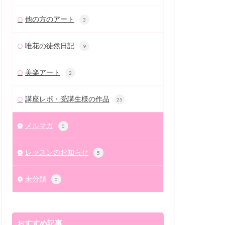
他の方のアート
3
唯花の徒然日記
9
美楽アート
2
講座レポ・受講生様の作品
25
メルマガ
0
レッスンのお知らせ
5
未分類
0
おすすめ記事