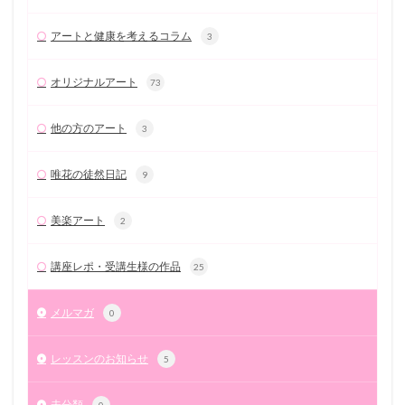
アートと健康を考えるコラム
3
オリジナルアート
73
他の方のアート
3
唯花の徒然日記
9
美楽アート
2
講座レポ・受講生様の作品
25
メルマガ
0
レッスンのお知らせ
5
未分類