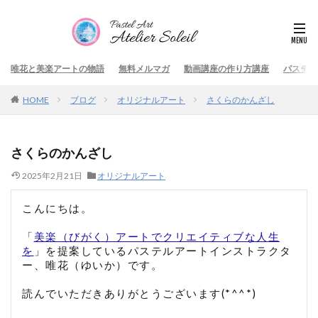
唯花と美楽アートの物語
無料メルマガ
動画講座の作り方講座
パステル
HOME
ブログ
オリジナルアート
さくらのかんざし
さくらのかんざし
2025年2月21日
オリジナルアート
こんにちは。
「
美楽（びがく）アートでクリエイティブな人生
を
」を提案しているパステルアートインストラクタ
ー、唯花（ゆいか）です。
読んでいただきありがとうございます(*^^*)