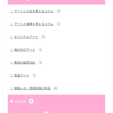
アートと人生を変えるコラム
14
アートと健康を考えるコラム
3
オリジナルアート
73
他の方のアート
3
唯花の徒然日記
9
美楽アート
2
講座レポ・受講生様の作品
25
メルマガ
0