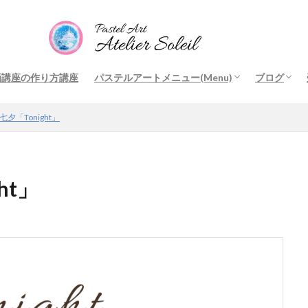
画講座の作り方講座
パステルアートメニュー(Menu)
ブログ
ロマンチックキャッスル(Romantic Castle)
季節のアート1(Seasonal Art1)
季節のアート2(Seasonal Art2)
光と影のアート
その他のアート(Other Art)
オリジナル講座ご受講時のお願い
Request
他の先生のアート(Other teacher’s Art)
結晶の花アートアカデミー(Flower of Crystal
サラサフレーム
美楽アー
アートと
アートと
オリジナ
講座レポ
他の方の
唯花の徒
夕「Tonight」
Art Academy)
ht」