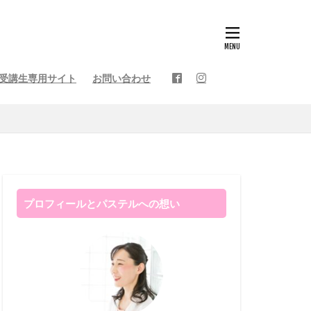
受講生専用サイト
お問い合わせ
ト
人生を変えるコラム
健康を考えるコラム
ルアート
・受講生様の作品
アート
然日記
プロフィールとパステルへの想い