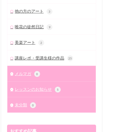
他の方のアート
3
唯花の徒然日記
9
美楽アート
2
講座レポ・受講生様の作品
25
メルマガ
0
レッスンのお知らせ
5
未分類
0
おすすめ記事